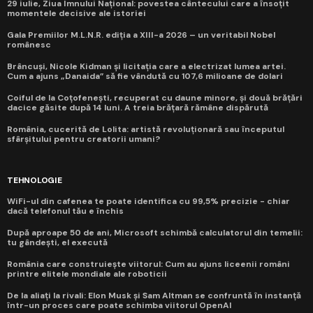
29 iulie, Ziua Imnului Național: povestea cântecului care a însoțit
momentele decisive ale istoriei
Gala Premiilor M.L.N.R. ediția a XIII-a 2026 – un veritabil Nobel
românesc
Brâncuși, Nicole Kidman și licitația care a electrizat lumea artei.
Cum a ajuns „Danaida” să fie vândută cu 107,6 milioane de dolari
Coiful de la Coțofenești, recuperat cu daune minore, și două brățări
dacice găsite după 14 luni. A treia brățară rămâne dispărută
România, cucerită de Lolita: artistă revoluționară sau începutul
sfârșitului pentru creatorii umani?
TEHNOLOGIE
WiFi-ul din cafenea te poate identifica cu 99,5% precizie - chiar
dacă telefonul tău e închis
După aproape 50 de ani, Microsoft schimbă calculatorul din temelii:
tu gândești, el execută
România care construiește viitorul: Cum au ajuns liceenii români
printre elitele mondiale ale roboticii
De la aliați la rivali: Elon Musk și Sam Altman se confruntă în instanță
într-un proces care poate schimba viitorul OpenAI