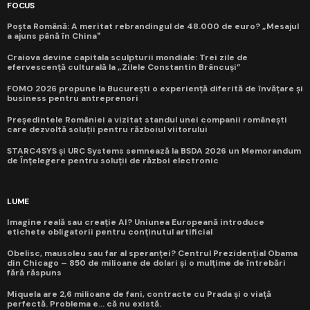
FOCUS
Poșta Română: A meritat rebrandingul de 48.000 de euro? „Mesajul
a ajuns până în China"
Craiova devine capitala sculpturii mondiale: Trei zile de
efervescență culturală la „Zilele Constantin Brâncuși”
FOMO 2026 propune la București o experiență diferită de învățare și
business pentru antreprenori
Președintele României a vizitat standul unei companii românești
care dezvoltă soluții pentru războiul viitorului
STARC4SYS și URC Systems semnează la BSDA 2026 un Memorandum
de Înțelegere pentru soluții de război electronic
LUME
Imagine reală sau creație AI? Uniunea Europeană introduce
etichete obligatorii pentru conținutul artificial
Obelisc, mausoleu sau far al speranței? Centrul Prezidențial Obama
din Chicago – 850 de milioane de dolari și o mulțime de întrebări
fără răspuns
Miquela are 2,6 milioane de fani, contracte cu Prada și o viață
perfectă. Problema e... că nu există.