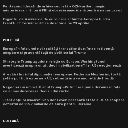
Pentagonul deschide arhiva secretă a OZN-urilor: imagini
misterioase, mărturii FBI și obsesia americană pentru necunoscut
Gigantul de 4 miliarde de euro care schimbă Aeroportul din
Frankfurt: Terminalul 3 se deschide pe 23 aprilie
POLITICĂ
Europa în fața unei noi realități transatlantice: între reticență,
adaptare și prudență față de politica lui Trump
Strategia Trump zguduie relația cu Europa: Washingtonul
avertizează asupra unui „declin civilizațional”, iar UE reacționează
Arestări la vârful diplomației europene: Federica Mogherini, fostă
șefă a politicii externe a UE, reținută într-o anchetă de fraudă
Negocieri în umbră: Planul Trump–Putin care pune Ucraina în fața
celei mai dureroase decizii din război
„Fără opțiuni ușoare”: Von der Leyen presează statele UE să acopere
deficitul de 135,7 miliarde de euro pentru Ucraina
CULTURĂ