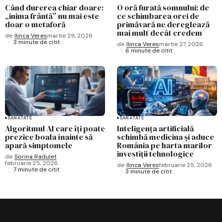
Când durerea chiar doare:
O oră furată somnului: de
„inima frântă” nu mai este
ce schimbarea orei de
doar o metaforă
primăvară ne dereglează
mai mult decât credem
de
Ilinca Veres
martie 29, 2026
3 minute de citit
de
Ilinca Veres
martie 27, 2026
6 minute de citit
SĂNĂTATE
SĂNĂTATE
Algoritmul AI care îți poate
Inteligența artificială
prezice boala înainte să
schimbă medicina și aduce
apară simptomele
România pe harta marilor
investiții tehnologice
de
Sorina Radulet
februarie 25, 2026
de
Ilinca Veres
februarie 25, 2026
7 minute de citit
3 minute de citit