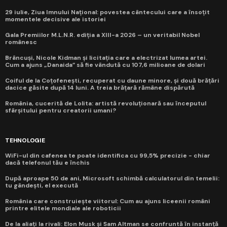
29 iulie, Ziua Imnului Național: povestea cântecului care a însoțit
momentele decisive ale istoriei
Gala Premiilor M.L.N.R. ediția a XIII-a 2026 – un veritabil Nobel
românesc
Brâncuși, Nicole Kidman și licitația care a electrizat lumea artei.
Cum a ajuns „Danaida” să fie vândută cu 107,6 milioane de dolari
Coiful de la Coțofenești, recuperat cu daune minore, și două brățări
dacice găsite după 14 luni. A treia brățară rămâne dispărută
România, cucerită de Lolita: artistă revoluționară sau începutul
sfârșitului pentru creatorii umani?
TEHNOLOGIE
WiFi-ul din cafenea te poate identifica cu 99,5% precizie - chiar
dacă telefonul tău e închis
După aproape 50 de ani, Microsoft schimbă calculatorul din temelii:
tu gândești, el execută
România care construiește viitorul: Cum au ajuns liceenii români
printre elitele mondiale ale roboticii
De la aliați la rivali: Elon Musk și Sam Altman se confruntă în instanță