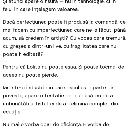
Și atunci apare o fisură — nu în tehnologie, ci în
felul în care înțelegem valoarea.
Dacă perfecțiunea poate fi produsă la comandă, ce
mai facem cu imperfecțiunea care ne-a făcut, până
acum, să credem în artiști? Cu vocea care tremură,
cu greșeala dintr-un live, cu fragilitatea care nu
poate fi editată?
Pentru că Lolita nu poate eșua. Și poate tocmai de
aceea nu poate pierde.
Iar într-o industrie în care riscul este parte din
poveste, apare o tentație periculoasă: nu de a
îmbunătăți artistul, ci de a-l elimina complet din
ecuație.
Nu mai e vorba doar de eficiență. E vorba de