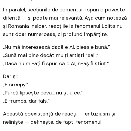
În paralel, secțiunile de comentarii spun o poveste
diferită — și poate mai relevantă. Așa cum notează
și Romania Insider, reacțiile la fenomenul Lolita nu
sunt doar numeroase, ci profund împărțite.
„Nu mă interesează dacă e AI, piesa e bună.”
„Sună mai bine decât mulți artiști reali.”
„Dacă nu mi-ați fi spus că e AI, n-aș fi știut.”
Dar și:
„E creepy.”
„Parcă lipsește ceva… nu știu ce.”
„E frumos, dar fals.”
Această coexistență de reacții — entuziasm și
neliniște — definește, de fapt, fenomenul.