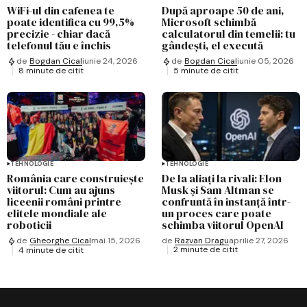
WiFi-ul din cafenea te
După aproape 50 de ani,
poate identifica cu 99,5%
Microsoft schimbă
precizie - chiar dacă
calculatorul din temelii: tu
telefonul tău e închis
gândești, el execută
de
Bogdan Cical
iunie 24, 2026
de
Bogdan Cical
iunie 05, 2026
8 minute de citit
5 minute de citit
TEHNOLOGIE
TEHNOLOGIE
România care construiește
De la aliați la rivali: Elon
viitorul: Cum au ajuns
Musk și Sam Altman se
liceenii români printre
confruntă în instanță într-
elitele mondiale ale
un proces care poate
roboticii
schimba viitorul OpenAI
de
Razvan Dragu
aprilie 27, 2026
de
Gheorghe Cical
mai 15, 2026
2 minute de citit
4 minute de citit