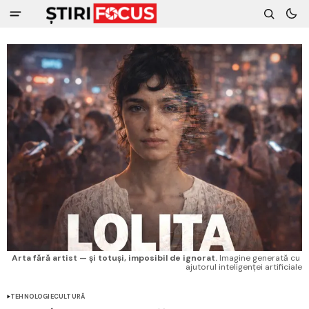
Arta fără artist — și totuși, imposibil de ignorat.
Imagine generată cu 
ajutorul inteligenței artificiale
TEHNOLOGIE
CULTURĂ