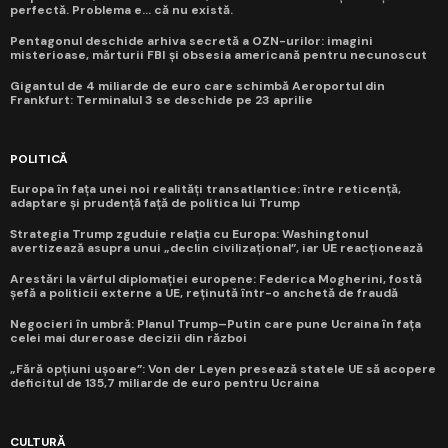
perfectă. Problema e... că nu există.
Pentagonul deschide arhiva secretă a OZN-urilor: imagini
misterioase, mărturii FBI și obsesia americană pentru necunoscut
Gigantul de 4 miliarde de euro care schimbă Aeroportul din
Frankfurt: Terminalul 3 se deschide pe 23 aprilie
POLITICĂ
Europa în fața unei noi realități transatlantice: între reticență,
adaptare și prudență față de politica lui Trump
Strategia Trump zguduie relația cu Europa: Washingtonul
avertizează asupra unui „declin civilizațional”, iar UE reacționează
Arestări la vârful diplomației europene: Federica Mogherini, fostă
șefă a politicii externe a UE, reținută într-o anchetă de fraudă
Negocieri în umbră: Planul Trump–Putin care pune Ucraina în fața
celei mai dureroase decizii din război
„Fără opțiuni ușoare”: Von der Leyen presează statele UE să acopere
deficitul de 135,7 miliarde de euro pentru Ucraina
CULTURĂ