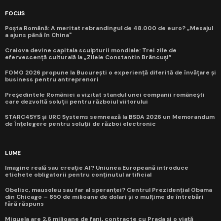
FOCUS
Poșta Română: A meritat rebrandingul de 48.000 de euro? „Mesajul
a ajuns până în China"
Craiova devine capitala sculpturii mondiale: Trei zile de
efervescență culturală la „Zilele Constantin Brâncuși”
FOMO 2026 propune la București o experiență diferită de învățare și
business pentru antreprenori
Președintele României a vizitat standul unei companii românești
care dezvoltă soluții pentru războiul viitorului
STARC4SYS și URC Systems semnează la BSDA 2026 un Memorandum
de Înțelegere pentru soluții de război electronic
LUME
Imagine reală sau creație AI? Uniunea Europeană introduce
etichete obligatorii pentru conținutul artificial
Obelisc, mausoleu sau far al speranței? Centrul Prezidențial Obama
din Chicago – 850 de milioane de dolari și o mulțime de întrebări
fără răspuns
Miquela are 2,6 milioane de fani, contracte cu Prada și o viață