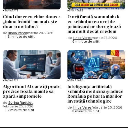
SĂNĂTATE
SĂNĂTATE
Când durerea chiar doare:
O oră furată somnului: de
„inima frântă” nu mai este
ce schimbarea orei de
doar o metaforă
primăvară ne dereglează
mai mult decât credem
de
Ilinca Veres
martie 29, 2026
3 minute de citit
de
Ilinca Veres
martie 27, 2026
6 minute de citit
SĂNĂTATE
SĂNĂTATE
Algoritmul AI care îți poate
Inteligența artificială
prezice boala înainte să
schimbă medicina și aduce
apară simptomele
România pe harta marilor
investiții tehnologice
de
Sorina Radulet
februarie 25, 2026
de
Ilinca Veres
februarie 25, 2026
7 minute de citit
3 minute de citit