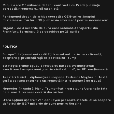
Miquela are 2,6 milioane de fani, contracte cu Prada și o viață
perfectă. Problema e... că nu există.
Pentagonul deschide arhiva secretă a OZN-urilor: imagini
misterioase, mărturii FBI și obsesia americană pentru necunoscut
Gigantul de 4 miliarde de euro care schimbă Aeroportul din
Frankfurt: Terminalul 3 se deschide pe 23 aprilie
POLITICĂ
Europa în fața unei noi realități transatlantice: între reticență,
adaptare și prudență față de politica lui Trump
Strategia Trump zguduie relația cu Europa: Washingtonul
avertizează asupra unui „declin civilizațional”, iar UE reacționează
Arestări la vârful diplomației europene: Federica Mogherini, fostă
șefă a politicii externe a UE, reținută într-o anchetă de fraudă
Negocieri în umbră: Planul Trump–Putin care pune Ucraina în fața
celei mai dureroase decizii din război
„Fără opțiuni ușoare”: Von der Leyen presează statele UE să acopere
deficitul de 135,7 miliarde de euro pentru Ucraina