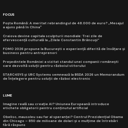
FOCUS
Poșta Română: A meritat rebrandingul de 48.000 de euro? „Mesajul
a ajuns până în China"
Craiova devine capitala sculpturii mondiale: Trei zile de
efervescență culturală la „Zilele Constantin Brâncuși”
FOMO 2026 propune la București o experiență diferită de învățare și
business pentru antreprenori
Președintele României a vizitat standul unei companii românești
care dezvoltă soluții pentru războiul viitorului
STARC4SYS și URC Systems semnează la BSDA 2026 un Memorandum
de Înțelegere pentru soluții de război electronic
LUME
Imagine reală sau creație AI? Uniunea Europeană introduce
etichete obligatorii pentru conținutul artificial
Obelisc, mausoleu sau far al speranței? Centrul Prezidențial Obama
din Chicago – 850 de milioane de dolari și o mulțime de întrebări
fără răspuns