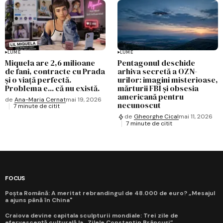
LUME
LUME
Miquela are 2,6 milioane
Pentagonul deschide
de fani, contracte cu Prada
arhiva secretă a OZN-
și o viață perfectă.
urilor: imagini misterioase,
Problema e... că nu există.
mărturii FBI și obsesia
americană pentru
de
Ana-Maria Cernat
mai 19, 2026
necunoscut
7 minute de citit
de
Gheorghe Cical
mai 11, 2026
7 minute de citit
FOCUS
Poșta Română: A meritat rebrandingul de 48.000 de euro? „Mesajul
a ajuns până în China"
Craiova devine capitala sculpturii mondiale: Trei zile de
efervescență culturală la „Zilele Constantin Brâncuși”