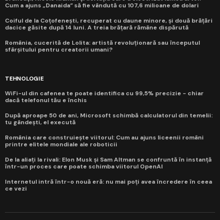
Cum a ajuns „Danaida” să fie vândută cu 107,6 milioane de dolari
Coiful de la Coțofenești, recuperat cu daune minore, și două brățări
dacice găsite după 14 luni. A treia brățară rămâne dispărută
România, cucerită de Lolita: artistă revoluționară sau începutul
sfârșitului pentru creatorii umani?
TEHNOLOGIE
WiFi-ul din cafenea te poate identifica cu 99,5% precizie - chiar
dacă telefonul tău e închis
După aproape 50 de ani, Microsoft schimbă calculatorul din temelii:
tu gândești, el execută
România care construiește viitorul: Cum au ajuns liceenii români
printre elitele mondiale ale roboticii
De la aliați la rivali: Elon Musk și Sam Altman se confruntă în instanță
într-un proces care poate schimba viitorul OpenAI
Internetul intră într-o nouă eră: nu mai poți avea încredere în ceea
ce vezi