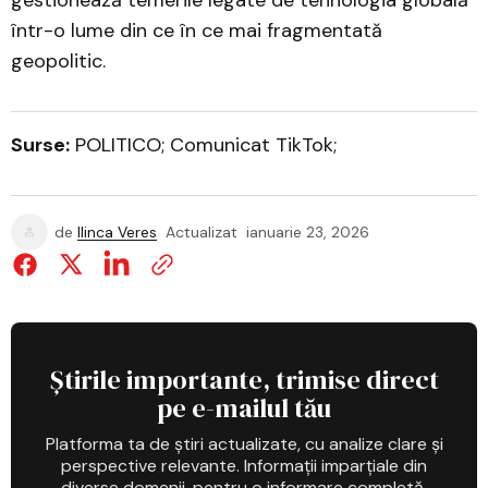
gestionează temerile legate de tehnologia globală
într-o lume din ce în ce mai fragmentată
geopolitic.
Surse:
POLITICO; Comunicat TikTok;
de
Ilinca Veres
Actualizat
ianuarie 23, 2026
Știrile importante, trimise direct
pe e-mailul tău
Platforma ta de știri actualizate, cu analize clare și
perspective relevante. Informații imparțiale din
diverse domenii, pentru o informare completă.