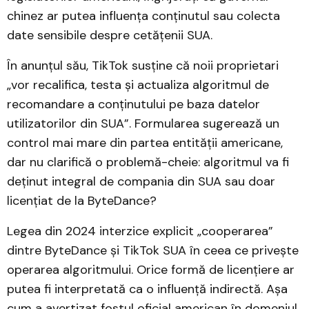
chinez ar putea influența conținutul sau colecta
date sensibile despre cetățenii SUA.
În anunțul său, TikTok susține că noii proprietari
„vor recalifica, testa și actualiza algoritmul de
recomandare a conținutului pe baza datelor
utilizatorilor din SUA”. Formularea sugerează un
control mai mare din partea entității americane,
dar nu clarifică o problemă-cheie: algoritmul va fi
deținut integral de compania din SUA sau doar
licențiat de la ByteDance?
Legea din 2024 interzice explicit „cooperarea”
dintre ByteDance și TikTok SUA în ceea ce privește
operarea algoritmului. Orice formă de licențiere ar
putea fi interpretată ca o influență indirectă. Așa
cum a avertizat fostul oficial american în domeniul