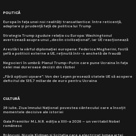
POLITICĂ
Europa în fața unei noi realități transatlantice: între reticență,
adaptare și prudență față de politica lui Trump
Strategia Trump zguduie relația cu Europa: Washingtonul
avertizează asupra unui „declin civilizațional”, iar UE reacționează
Arestări la vârful diplomației europene: Federica Mogherini, fostă
șefă a politicii externe a UE, reținută într-o anchetă de fraudă
Negocieri în umbră: Planul Trump–Putin care pune Ucraina în fața
celei mai dureroase decizii din război
„Fără opțiuni ușoare”: Von der Leyen presează statele UE să acopere
deficitul de 135,7 miliarde de euro pentru Ucraina
CULTURĂ
29 iulie, Ziua Imnului Național: povestea cântecului care a însoțit
momentele decisive ale istoriei
Gala Premiilor M.L.N.R. ediția a XIII-a 2026 – un veritabil Nobel
românesc
Brâncuși, Nicole Kidman și licitația care a electrizat lumea artei.