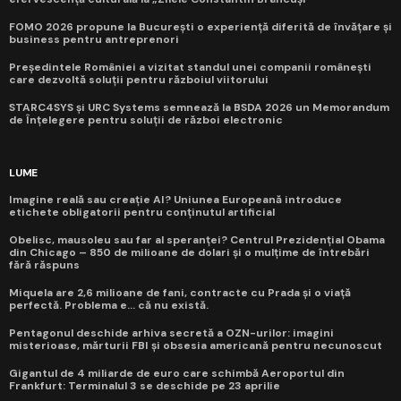
FOMO 2026 propune la București o experiență diferită de învățare și
business pentru antreprenori
Președintele României a vizitat standul unei companii românești
care dezvoltă soluții pentru războiul viitorului
STARC4SYS și URC Systems semnează la BSDA 2026 un Memorandum
de Înțelegere pentru soluții de război electronic
LUME
Imagine reală sau creație AI? Uniunea Europeană introduce
etichete obligatorii pentru conținutul artificial
Obelisc, mausoleu sau far al speranței? Centrul Prezidențial Obama
din Chicago – 850 de milioane de dolari și o mulțime de întrebări
fără răspuns
Miquela are 2,6 milioane de fani, contracte cu Prada și o viață
perfectă. Problema e... că nu există.
Pentagonul deschide arhiva secretă a OZN-urilor: imagini
misterioase, mărturii FBI și obsesia americană pentru necunoscut
Gigantul de 4 miliarde de euro care schimbă Aeroportul din
Frankfurt: Terminalul 3 se deschide pe 23 aprilie