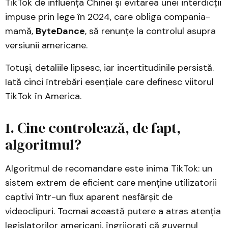
TikTok de influența Chinei și evitarea unei interdicții
impuse prin lege în 2024, care obliga compania-
mamă,
ByteDance
, să renunțe la controlul asupra
versiunii americane.
Totuși, detaliile lipsesc, iar incertitudinile persistă.
Iată cinci întrebări esențiale care definesc viitorul
TikTok în America.
1. Cine controlează, de fapt,
algoritmul?
Algoritmul de recomandare este inima TikTok: un
sistem extrem de eficient care menține utilizatorii
captivi într-un flux aparent nesfârșit de
videoclipuri. Tocmai această putere a atras atenția
legislatorilor americani, îngrijorați că guvernul