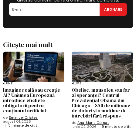
ABONARE
Citește mai mult
LUME
LUME
Imagine reală sau creație
Obelisc, mausoleu sau far
AI? Uniunea Europeană
al speranței? Centrul
introduce etichete
Prezidențial Obama din
obligatorii pentru
Chicago – 850 de milioane
conținutul artificial
de dolari și o mulțime de
întrebări fără răspuns
de
Emanuel Cristea
august 01, 2026
de
Ana-Maria Cernat
5 minute de citit
iunie 02, 2026
9 minute de citit